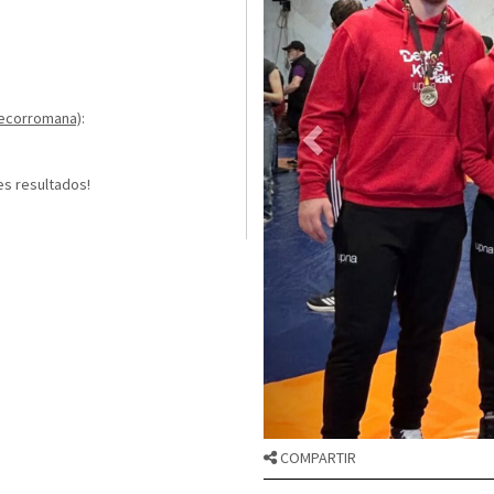
Grecorromana)
:
es resultados!
COMPARTIR