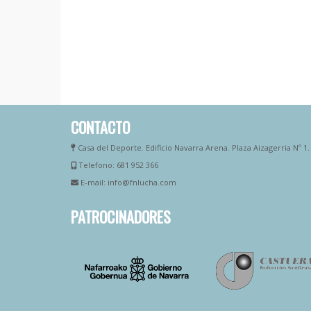
CONTACTO
Casa del Deporte. Edificio Navarra Arena. Plaza Aizagerria Nº 1
Telefono: 681 952 366
E-mail: info@fnlucha.com
PATROCINADORES