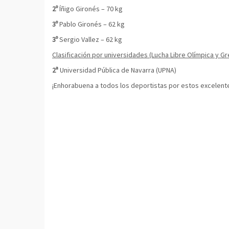
2º
Íñigo Gironés – 70 kg
3º
Pablo Gironés – 62 kg
3º
Sergio Vallez – 62 kg
Clasificación por universidades (Lucha Libre Olímpica y 
2ª
Universidad Pública de Navarra (UPNA)
¡Enhorabuena a todos los deportistas por estos excelent